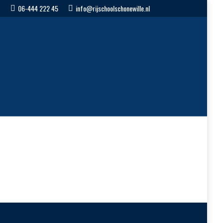
06-444 222 45
info@rijschoolschonewille.nl