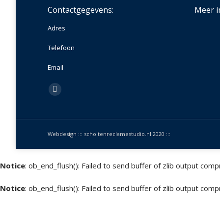
Contactgegevens:
Meer i
n we hebben hem gehaald hoor!
Adres
Heel erg bedankt voor de lessen!
el André voor de goede
ing en leuke rijlessen!
Telefoon
Annabel v.d. Bosch
Ermelo
von Morgen
Email
Vind ons op:
Instagram
page
opens
in
Webdesign :::
scholtenreclamestudio.nl
2020 :::
new
window
Notice
: ob_end_flush(): Failed to send buffer of zlib output comp
Notice
: ob_end_flush(): Failed to send buffer of zlib output comp