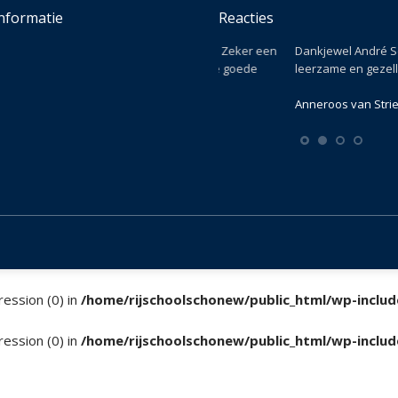
nformatie
Reacties
Beste rijschool van Ermelo !! Zeker een
Dankjewel André Schonewille 
aanrader !! Bedankt voor de goede
leerzame en gezellige lessen!
lessen !!
Anneroos van Strien
Mitchel Offenberg
ression (0) in
/home/rijschoolschonew/public_html/wp-includ
ression (0) in
/home/rijschoolschonew/public_html/wp-includ